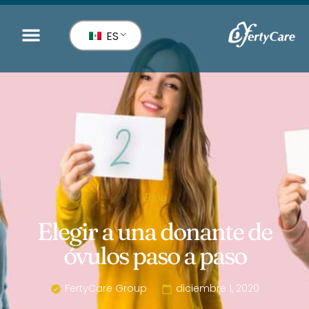
ES
Blog
Elegir a una donante de
óvulos paso a paso
FertyCare Group
diciembre 1, 2020