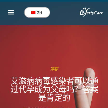
ZH
服务
博客
艾滋病病毒感染者可以通
过代孕成为父母吗？答案
是肯定的