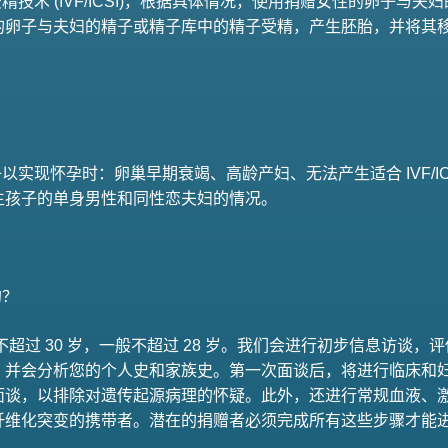
精技术 (IVF/ICSI)，根据具体情况，使用捐赠女性的卵子与
的卵子与夫妇的精子或精子库中的精子受精，产生胚胎，并将其
以实现怀孕时：卵巢早期衰竭、高龄产妇、无法产生适合 IVF/IC
生孩子的单身男性和同性恋夫妇的情况。
的？
女孩年龄不超过 30 岁，一般不超过 28 岁。我们会进行初步信息访
，并会分析您的个人史和家族史。第一次面谈后，将进行临床和
面谈，以排除对遗传起源病理的怀疑。此外，还进行常规血液、
纤维化突变的携带者。潜在的捐赠者必须完成所有这些步骤才能