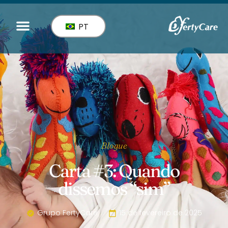
PT
Blogue
Carta #3: Quando
dissemos “sim”
Grupo FertyCare
15 de fevereiro de 2025